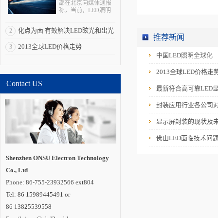
部在北京向媒体通报
称，当前，LED照明
拥有巨大的产业、经
济、科技和社会效
化点为面 有效解决LED眩光和出光
2
应，被全球多个国家
推荐新闻
视为战略性新兴产
效率低问题
2013全球LED价格走势
3
业。“LED照明是一个
全球性的机会，强化
中国LED照明全球化
全球合作是其产业发
展所必需的重要一
2013全球LED价格走
环”。 在与发达国
Contact US
家和新兴经济体合作
最新符合高可靠LED
方面，通过国际科技
合作计划，中国半导
封装应用行业各公司
体照明国家重点实验
室在荷兰代尔夫特大
学建立海外研发实体
显示屏封装的现状及
机构“国际开放创新中
心”，并共同培养博士
佛山LED面临技术问
及博士后。中国还与
德国教研部开展创新
应用、标准检测、示
Shenzhen ONSU Electron Technology
范工程评价和产品循
Co., Ltd
环利用等领域合作;与
巴西、印度、俄罗
Phone: 86-755-23932566 ext804
斯、南非建立“金砖国
家半导体照明合作平
Tel: 86 15989445491 or
台”;联合肯尼亚教研
86 13825539558
部，共同开展中肯
LED照明技术中心建