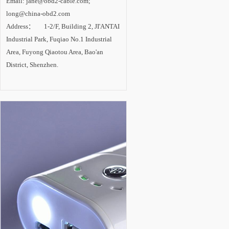
Email: jane@obd2-cable.com;
设。 内专家认
为，LED照明已成为
long@china-obd2.com
一场成功的技术革
Address： 1-2/F, Building 2, JI'ANTAI
命，在照明产业变革
中确立主导地位。随
Industrial Park, Fuqiao No.1 Industrial
着技术进步的推动和
市场需求的拉动，
Area, Fuyong Qiaotou Area, Bao'an
LED照明产业将进入
District, Shenzhen.
新一轮高速增长期，
未来2-3年是半导体照
明技术创新与产业发
展的最关键时期。