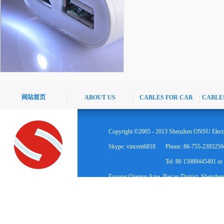
网站首页
ABOUT US
CABLES FOR CAR
CABLE
Copyright ©2005 - 2013 Shenzhen ONSU Electr
Skype: vincent6818
Phone: 86-755-2393256
Tel: 86 15989445491 o
Fuyong Qiaotou Area, Bao'an District, Shenzhen