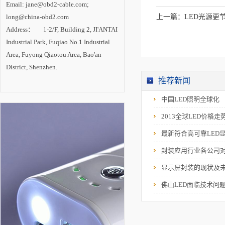
LED照明技术中心建
Email: jane@obd2-cable.com;
设。 内专家认
为，LED照明已成为
long@china-obd2.com
上一篇：
LED光源更
一场成功的技术革
Address： 1-2/F, Building 2, JI'ANTAI
命，在照明产业变革
中确立主导地位。随
Industrial Park, Fuqiao No.1 Industrial
着技术进步的推动和
市场需求的拉动，
Area, Fuyong Qiaotou Area, Bao'an
LED照明产业将进入
District, Shenzhen.
新一轮高速增长期，
未来2-3年是半导体照
推荐新闻
明技术创新与产业发
展的最关键时期。
中国LED照明全球化
2013全球LED价格走
最新符合高可靠LED
封装应用行业各公司
显示屏封装的现状及
佛山LED面临技术问