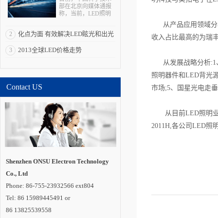
部在北京向媒体通报
称，当前，LED照明
拥有巨大的产业、经
从产品应用领域分析:1
济、科技和社会效
化点为面 有效解决LED眩光和出光
2
应，被全球多个国家
收入占比最高的为瑞丰
视为战略性新兴产
效率低问题
2013全球LED价格走势
3
业。“LED照明是一个
全球性的机会，强化
从发展战略分析:1、
全球合作是其产业发
展所必需的重要一
照明器件和LED背光
环”。 在与发达国
Contact US
家和新兴经济体合作
市场;5、国星光电走
方面，通过国际科技
合作计划，中国半导
体照明国家重点实验
从目前LED照明业务
室在荷兰代尔夫特大
学建立海外研发实体
2011H,各公司LED
机构“国际开放创新中
心”，并共同培养博士
及博士后。中国还与
德国教研部开展创新
应用、标准检测、示
Shenzhen ONSU Electron Technology
范工程评价和产品循
Co., Ltd
环利用等领域合作;与
巴西、印度、俄罗
Phone: 86-755-23932566 ext804
斯、南非建立“金砖国
家半导体照明合作平
Tel: 86 15989445491 or
台”;联合肯尼亚教研
86 13825539558
部，共同开展中肯