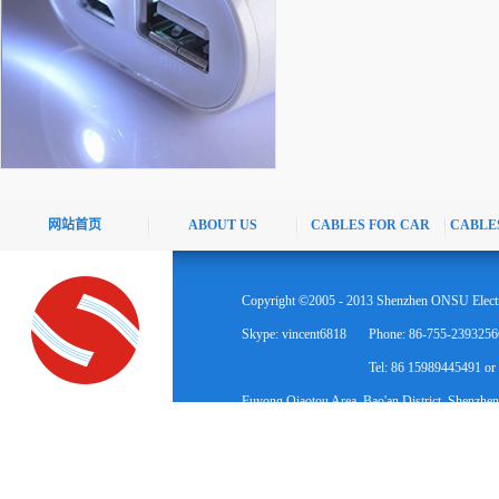
网站首页
ABOUT US
CABLES FOR CAR
CABLE
Copyright ©2005 - 2013 Shenzhen ONSU Electr
Skype: vincent6818
Phone: 86-755-2393256
Tel: 86 15989445491 o
Fuyong Qiaotou Area, Bao'an District, Shenzhen