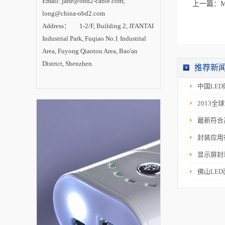
Email: jane@obd2-cable.com;
上一篇：
M
设。 内专家认
为，LED照明已成为
long@china-obd2.com
一场成功的技术革
Address： 1-2/F, Building 2, JI'ANTAI
命，在照明产业变革
中确立主导地位。随
Industrial Park, Fuqiao No.1 Industrial
着技术进步的推动和
市场需求的拉动，
Area, Fuyong Qiaotou Area, Bao'an
LED照明产业将进入
District, Shenzhen.
新一轮高速增长期，
推荐新
未来2-3年是半导体照
明技术创新与产业发
中国LE
展的最关键时期。
2013全
最新符合
封装应用
显示屏封
佛山LE