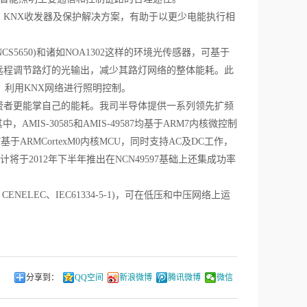
KNX收发器及保护解决方案，有助于以更少电能执行相
CS5650)和诸如NOA1302这样的环境光传感器，可基于
远程调节路灯的光输出，减少其路灯网络的整体能耗。此
，利用KNX网络进行照明控制。
费者更能掌自己的能耗。我司半导体提供一系列领先扩频
其中，AMIS-30585和AMIS-49587均基于ARM7内核微控制
7基于ARMCortexM0内核MCU，同时支持AC及DC工作，
计将于2012年下半年推出在NCN49597基础上还集成功率
LEC、IEC61334-5-1)，可在低压和中压网络上运
分享到：
QQ空间
新浪微博
腾讯微博
微信