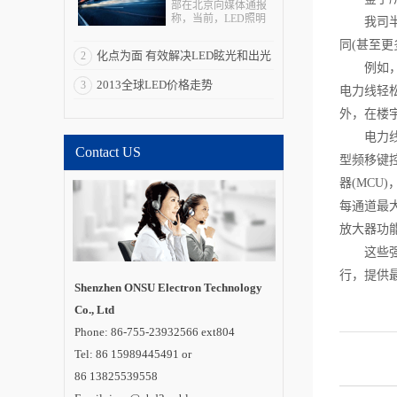
部在北京向媒体通报
称，当前，LED照明
我司半导
拥有巨大的产业、经
同(甚至
济、科技和社会效
化点为面 有效解决LED眩光和出光
2
应，被全球多个国家
例如，利用
视为战略性新兴产
效率低问题
2013全球LED价格走势
3
业。“LED照明是一个
电力线轻
全球性的机会，强化
全球合作是其产业发
外，在楼
展所必需的重要一
电力
环”。 在与发达国
Contact US
家和新兴经济体合作
型频移键控(
方面，通过国际科技
合作计划，中国半导
器(MCU)
体照明国家重点实验
室在荷兰代尔夫特大
每通道最大
学建立海外研发实体
放大器功能
机构“国际开放创新中
心”，并共同培养博士
这些强固的
及博士后。中国还与
德国教研部开展创新
行，提供最
应用、标准检测、示
Shenzhen ONSU Electron Technology
范工程评价和产品循
Co., Ltd
环利用等领域合作;与
巴西、印度、俄罗
Phone: 86-755-23932566 ext804
斯、南非建立“金砖国
家半导体照明合作平
Tel: 86 15989445491 or
台”;联合肯尼亚教研
86 13825539558
部，共同开展中肯
LED照明技术中心建