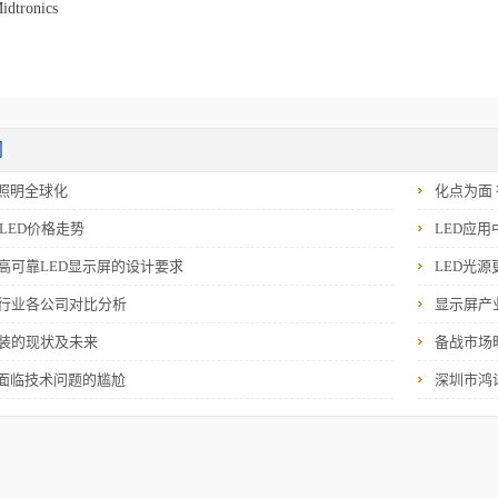
idtronics
闻
D照明全球化
化点为面
球LED价格走势
LED应
高可靠LED显示屏的设计要求
LED光
行业各公司对比分析
显示屏产
装的现状及未来
备战市场
D面临技术问题的尴尬
深圳市鸿