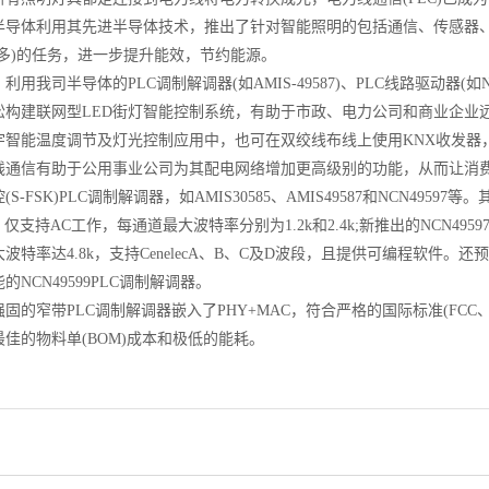
体利用其先进半导体技术，推出了针对智能照明的包括通信、传感器、
更多)的任务，进一步提升能效，节约能源。
我司半导体的PLC调制解调器(如AMIS-49587)、PLC线路驱动器(如N
松构建联网型LED街灯智能控制系统，有助于市政、电力公司和商业企业
宇智能温度调节及灯光控制应用中，也可在双绞线布线上使用KNX收发器
线通信有助于公用事业公司为其配电网络增加更高级别的功能，从而让消
S-FSK)PLC调制解调器，如AMIS30585、AMIS49587和NCN49597等。
，仅支持AC工作，每通道最大波特率分别为1.2k和2.4k;新推出的NCN4959
波特率达4.8k，支持CenelecA、B、C及D波段，且提供可编程软件。还预
的NCN49599PLC调制解调器。
窄带PLC调制解调器嵌入了PHY+MAC，符合严格的国际标准(FCC、CENE
佳的物料单(BOM)成本和极低的能耗。