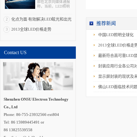
部在北京向媒体通报
称，当前，LED照明
拥有巨大的产业、经
济、科技和社会效
化点为面 有效解决LED眩光和出光
2
应，被全球多个国家
推荐新闻
视为战略性新兴产
效率低问题
2013全球LED价格走势
3
业。“LED照明是一个
全球性的机会，强化
中国LED照明全球化
全球合作是其产业发
展所必需的重要一
2013全球LED价格走
环”。 在与发达国
Contact US
家和新兴经济体合作
最新符合高可靠LED
方面，通过国际科技
合作计划，中国半导
封装应用行业各公司
体照明国家重点实验
室在荷兰代尔夫特大
学建立海外研发实体
显示屏封装的现状及
机构“国际开放创新中
心”，并共同培养博士
佛山LED面临技术问
及博士后。中国还与
德国教研部开展创新
应用、标准检测、示
Shenzhen ONSU Electron Technology
范工程评价和产品循
Co., Ltd
环利用等领域合作;与
巴西、印度、俄罗
Phone: 86-755-23932566 ext804
斯、南非建立“金砖国
家半导体照明合作平
Tel: 86 15989445491 or
台”;联合肯尼亚教研
86 13825539558
部，共同开展中肯
LED照明技术中心建