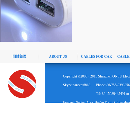
网站首页
ABOUT US
CABLES FOR CAR
CABLE
Copyright ©2005 - 2013 Shenzhen ONSU Electr
Skype: vincent6818
Phone: 86-755-2393256
Tel: 86 15989445491 o
Fuyong Qiaotou Area, Bao'an District, Shenzhen