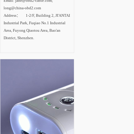
Email: jane@obd2-cable.com;
设。 内专家认
为，LED照明已成为
long@china-obd2.com
一场成功的技术革
Address： 1-2/F, Building 2, JI'ANTAI
命，在照明产业变革
中确立主导地位。随
Industrial Park, Fuqiao No.1 Industrial
着技术进步的推动和
市场需求的拉动，
Area, Fuyong Qiaotou Area, Bao'an
LED照明产业将进入
District, Shenzhen.
新一轮高速增长期，
未来2-3年是半导体照
明技术创新与产业发
展的最关键时期。