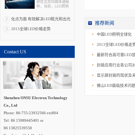
部在北京向媒体通报
称，当前，LED照明
拥有巨大的产业、经
济、科技和社会效
化点为面 有效解决LED眩光和出光
2
应，被全球多个国家
推荐新闻
视为战略性新兴产
效率低问题
2013全球LED价格走势
3
业。“LED照明是一个
全球性的机会，强化
中国LED照明全球化
全球合作是其产业发
展所必需的重要一
2013全球LED价格走
环”。 在与发达国
Contact US
家和新兴经济体合作
最新符合高可靠LED
方面，通过国际科技
合作计划，中国半导
封装应用行业各公司
体照明国家重点实验
室在荷兰代尔夫特大
学建立海外研发实体
显示屏封装的现状及
机构“国际开放创新中
心”，并共同培养博士
佛山LED面临技术问
及博士后。中国还与
德国教研部开展创新
应用、标准检测、示
Shenzhen ONSU Electron Technology
范工程评价和产品循
Co., Ltd
环利用等领域合作;与
巴西、印度、俄罗
Phone: 86-755-23932566 ext804
斯、南非建立“金砖国
家半导体照明合作平
Tel: 86 15989445491 or
台”;联合肯尼亚教研
86 13825539558
部，共同开展中肯
LED照明技术中心建