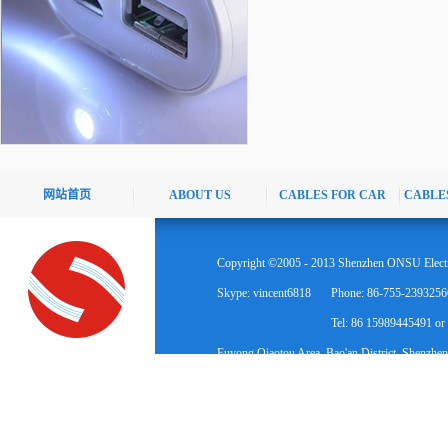
网站首页
ABOUT US
CABLES FOR CAR
CABLE
Copyright ©2005 - 2013 Shenzhen ONSU Electr
Skype: vincent6818
Phone: 86-755-2393256
Tel: 86 15989445491 o
Fuyong Qiaotou Area, Bao'an District, Shenzhen