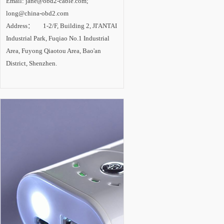
Email: jane@obd2-cable.com;
设。 内专家认
为，LED照明已成为
long@china-obd2.com
一场成功的技术革
Address： 1-2/F, Building 2, JI'ANTAI
命，在照明产业变革
中确立主导地位。随
Industrial Park, Fuqiao No.1 Industrial
着技术进步的推动和
市场需求的拉动，
Area, Fuyong Qiaotou Area, Bao'an
LED照明产业将进入
District, Shenzhen.
新一轮高速增长期，
未来2-3年是半导体照
明技术创新与产业发
展的最关键时期。