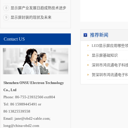
市场最大,技术含量最
高,资本市场最为关
显示屏产业发展日趋成熟技术进步
8
注;LED背光源市场其
次;LED显示屏市场竞
加快
显示屏封装的现状及未来
9
争相对较为激烈。1、
2010年以来,LED照明
已经在商用照明领域
逐渐起步,随着LED照
明成本继续下降、更
推荐新闻
Contact US
多政策的出台和产业
链的更加完整,我们认
LED显示屏应用哪些
为未来几年LED照明
市场规模年增速将超
显示屏基础知识
过50%;2、目前中国已
经成为LED显示屏最
大生产国,LED显示屏
深圳市鸿讯通电子科
产业链完整,而随着户
内外广告数字化和体
贺深圳市鸿讯通电子
育场馆显示屏LED化
等逐渐成为发展趋
Shenzhen ONSU Electron Technology
势,LED显示屏行业未
Co., Ltd
来约能保持年均
20%~30%左右增
Phone: 86-755-23932566 ext804
速。 国内LED封
装应用领域上市公司
Tel: 86 15989445491 or
各有特点,从技术层面
86 13825539558
来分析:1、瑞丰光电
在LED封装技术上较
Email: jane@obd2-cable.com;
为领先,其次为鸿利光
电;2、雷曼光电、洲
long@china-obd2.com