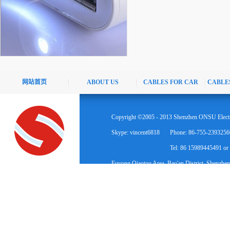
网站首页
ABOUT US
CABLES FOR CAR
CABLE
Copyright ©2005 - 2013 Shenzhen ONSU Electr
Skype: vincent6818
Phone: 86-755-2393256
Tel: 86 15989445491 o
Fuyong Qiaotou Area, Bao'an District, Shenzhen