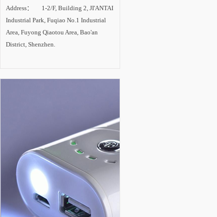
明科技与奥拓电子在
Address： 1-2/F, Building 2, JI'ANTAI
LED显示屏技术上相
当。 从产品应用领
Industrial Park, Fuqiao No.1 Industrial
域分析:1、在LED照
明领域收入占总收入
Area, Fuyong Qiaotou Area, Bao'an
比重最高的为鸿利光
District, Shenzhen.
电,约80%,其次为瑞丰
光电,约为53.5%;2、在
LED背光源领域收入
占比最高的为瑞丰光
电,约为34%;3、其余
厂商大部分收入都来
自于LED显示屏领
域。 从发展战略分
析:1、鸿利光电即重
视技术,又重视营销,主
要发展LED照明领
域;2、瑞丰光...