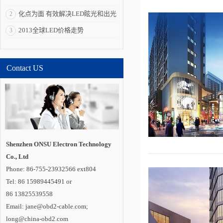
拥有巨大的产业、经
济、科技和社会效
化点为面 有效解决LED眩光和出光
2
应，被全球多个国家
视为战略性新兴产
效率低问题
2013全球LED价格走势
3
业。“LED照明是一个
全球性的机会，强化
全球合作是其产业发
展所必需的重要一
环”。 在与发达国
Contact US
家和新兴经济体合作
方面，通过国际科技
合作计划，中国半导
体照明国家重点实验
室在荷兰代尔夫特大
学建立海外研发实体
机构“国际开放创新中
心”，并共同培养博士
及博士后。中国还与
德国教研部开展创新
应用、标准检测、示
Shenzhen ONSU Electron Technology
范工程评价和产品循
Co., Ltd
环利用等领域合作;与
巴西、印度、俄罗
Phone: 86-755-23932566 ext804
斯、南非建立“金砖国
家半导体照明合作平
Tel: 86 15989445491 or
台”;联合肯尼亚教研
86 13825539558
部，共同开展中肯
LED照明技术中心建
Email: jane@obd2-cable.com;
设。 内专家认
为，LED照明已成为
long@china-obd2.com