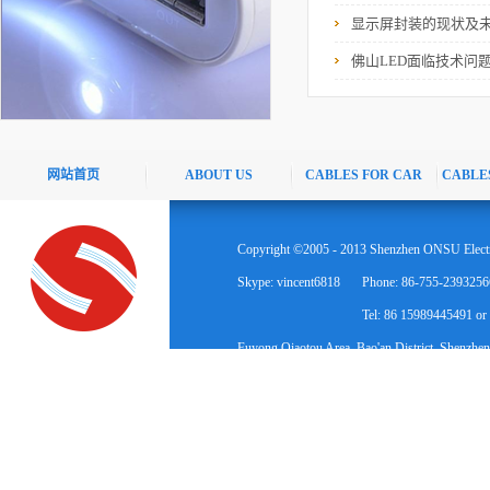
显示屏封装的现状及
佛山LED面临技术问
网站首页
ABOUT US
CABLES FOR CAR
CABLE
Copyright ©2005 - 2013 Shenzhen ONSU Electr
Skype: vincent6818
Phone: 86-755-2393256
Tel: 86 15989445491 o
Fuyong Qiaotou Area, Bao'an District, Shenzhen