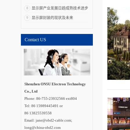
市场最大,技术含量最
高,资本市场最为关
显示屏产业发展日趋成熟技术进步
8
注;LED背光源市场其
次;LED显示屏市场竞
加快
显示屏封装的现状及未来
9
争相对较为激烈。1、
2010年以来,LED照明
已经在商用照明领域
逐渐起步,随着LED照
明成本继续下降、更
Contact US
多政策的出台和产业
链的更加完整,我们认
为未来几年LED照明
市场规模年增速将超
过50%;2、目前中国已
经成为LED显示屏最
大生产国,LED显示屏
产业链完整,而随着户
内外广告数字化和体
育场馆显示屏LED化
等逐渐成为发展趋
Shenzhen ONSU Electron Technology
势,LED显示屏行业未
Co., Ltd
来约能保持年均
20%~30%左右增
Phone: 86-755-23932566 ext804
速。 国内LED封
装应用领域上市公司
Tel: 86 15989445491 or
各有特点,从技术层面
86 13825539558
来分析:1、瑞丰光电
在LED封装技术上较
Email: jane@obd2-cable.com;
为领先,其次为鸿利光
电;2、雷曼光电、洲
long@china-obd2.com