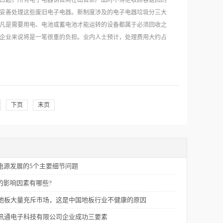
15日起，所有电子电器销售商在出售新产品时不得拒收顾客返回的
，旧家电中铜、锡等贵...
妥善处理这些废旧电子电器。新制度涉及的电子电器垃圾分三大
凡是需要用电、电池或蓄电池才能运转的设备都属于必须回收之
企业来说将是一笔很重的负担。业内人士预计，处理费用大约占
电回收利润在20%以上，蕴含...
企业将无利润空间。 作为出口法国机电产品最多的地区之一，宁波
一些专家提醒说，作为国内三大家电生产基地之一的宁波家电企
保竞争力”的意识，...
下页
末页
样才能将对欧盟出口的影响降至最低。
动电源发展的5个主要细节问题
质的影响因素有哪些?
地板大量充斥市场，这是中国地板行业不健康的原因
讯通电子科技有限公司企业成功三要素