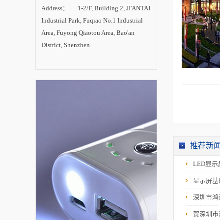
明科技与奥拓电子在
Address： 1-2/F, Building 2, JI'ANTAI
LED显示屏技术上相
当。 从产品应用领
Industrial Park, Fuqiao No.1 Industrial
域分析:1、在LED照
明领域收入占总收入
Area, Fuyong Qiaotou Area, Bao'an
比重最高的为鸿利光
District, Shenzhen.
电,约80%,其次为瑞丰
光电,约为53.5%;2、在
LED背光源领域收入
占比最高的为瑞丰光
电,约为34%;3、其余
厂商大部分收入都来
自于LED显示屏领
域。 从发展战略分
析:1、鸿利光电即重
视技术,又重视营销,主
要发展LED照明领
域;2、瑞丰光...
推荐新
LED显
显示屏基
深圳市鸿
贺深圳市