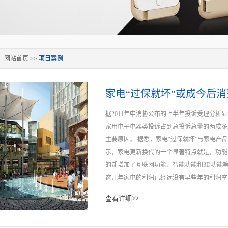
：
网站首页
>>
项目案例
家电“过保就坏”或成今后
据2011年中消协公布的上半年投诉受理分
家用电子电器类投诉占到总投诉总量的两成多
主要原因。 据悉，家电“过保就坏”与家电产
示，家电更新换代的一个显著特点就是，功能
的却增加了互联网功能、智能功能和3D功能
这几年家电的利润已经远没有早些年的利润空
优势外也在不断增加家电的功能。然而在功能
查看详细>>
使用过程中越容易出毛病。作为商家，最终追
且价廉的家电产品。家电生产商既要赚取更多