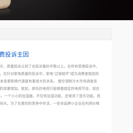
消费投诉主因
析显示，质量投诉占到了总投诉量的半数以上。在所有受理投诉中，
。在针对家电质量的投诉中，家电“过保就坏”成为消费者抱怨的
品本身更新换代速度有着很大的关系。 据空调制冷大市场调查显
的显著增加。就如，原先的电视只能够看固定的电视节目，现在
等。一个小小的加湿器，不仅有加湿功能，还增添了音乐功能。而
间大。为了在激烈的竞争中存活，一些非品牌小企业在利用价格
增加的同时，技术往往不过硬，结果导致功能越多，反而在后期
求的是取得商品利润的最大化。然而作为消费者，追求的是物美
的利润，又要压低成本以适应市场竞争。如何解决，从政治经济