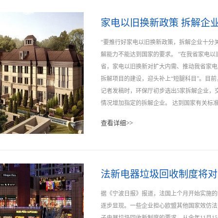
学的角度上，追求新产品的研发和款式只是解
手。据记者了解，从去年以来，在铜价和钢材
家电以旧换新政策 拆解企业
的替代品，有的干脆用铝替代铜来降低产品的价
“要推行好家电以旧换新政策，拆解企业十分
解能力不能达到国家的要求。 ”在我省家电
的使用安全寿命缩短也就成为很自然的事了。
省，家电以旧换新对扩大内需、推动我省家电
拆解项目的建设，迎头补上“短腿科目”。目前
记者发稿时，环保厅初步选出5家拆解企业，
情况增加指定的拆解企业。 达到国家有关标
调研员姚晓群告诉记者，以目前我省拆解企业
查看详细>>
家电零部件拆下后，囿于技术局限性，可能无
进行进一步分解。滁州超越新兴废弃物处置有
蒋龙进告诉记者，公司目前拥有各种处理设备
解废旧电子电器产品的能力。以冰箱为例，该
法新电器垃圾回收制度将对
至500台/天，一年拆解十几万台旧电器不成
回收利用的部分，如塑料，进行造粒，做成原
据《宁波日报》报道，法国上个月开始实施的
发泡层，我们有自己的焚烧炉，将对此进行环
逐步显现。一些企业担心欧盟其他国家效仿法
件的企业进行分解。 ”蒋龙进说。有资料显示