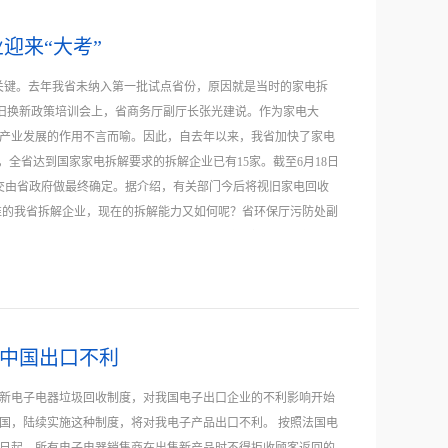
决问题的一个方面。解决问题的另一个方面只能从产品本身着
原材料上涨的压力下，许多家电生产商家都在着手寻找铜和钢材
迎来“大考”
格。使用替代品以后，家电...
关键。去年我省未纳入第一批试点省份，原因就是当时的家电拆
以旧换新政策培训会上，省商务厅副厅长张光建说。作为家电大
产业发展的作用不言而喻。因此，自去年以来，我省加快了家电
，全省达到国家家电拆解要求的拆解企业已有15家。截至6月18日
交由省政府做最终确定。据介绍，有关部门今后将视旧家电回收
准的我省拆解企业，现在的拆解能力又如何呢？省环保厅污防处副
的水平来看，尚不能将旧家电进行彻底、深度地拆解。其中有些
法提炼出其中的贵金属。拆解企业会将这部分材料运往下游企业
限公司是环保厅这次初选的5家拆解企业之一。该公司副总经理
和辅助设备60多台套，具有年处理2万吨工业、医疗废弃物及拆
公司采取机械、人工相结合的拆解方式，目前的拆解能力为400
中国出口不利
问题。 “我们在接收到旧家电后，首先进行详细分类，对家电中可
料；对于金属则压块回收。而目前不可利用的部分，如冰箱中的
新电子电器垃圾回收制度，对我国电子出口企业的不利影响开始
保无害化处理。如遇无法提炼的家电材料，我们会送到其他有条
国，陆续实施这种制度，将对我电子产品出口不利。 按照法国电
，旧家电中1吨电子板卡中可以提炼得到453克黄金，而普通含金