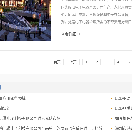
子电器垃圾回收新制度的要求，从今年11月
矿石（砂）中每吨平均只能提取2克左右。此外
同类废旧电子电器产品，而生产厂家必须负责
类，即家用电器、音像设备和电子办公设备，
列。处理电子电器垃圾所需的不菲费用对出口
金属的含量同样惊人。 有业内人士估算，废旧家
到家电出口成本的10%左右，如此一来一些
查看详细>>
的企业最先感受到了新规定带来的寒意。为此
业，应该积极面对这一挑战，借此进一步提升“环
首页
上页
1
2
3
4
5
及早调整自己的产品结构和出口结构，只有这
闻
示屏应用哪些领域
LED驱
础知识
LED品
讯通电子科技有限公司进入光伏市场
如今加色
鸿讯通电子科技有限公司产品单一的局面也有望在进一步扭转
深圳市鸿