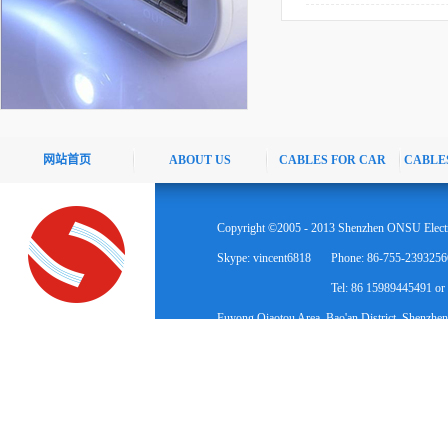
网站首页
ABOUT US
CABLES FOR CAR
CABLE
Copyright ©2005 - 2013 Shenzhen ONSU Electr
Skype: vincent6818
Phone: 86-755-2393256
Tel: 86 15989445491 o
Fuyong Qiaotou Area, Bao'an District, Shenzhen