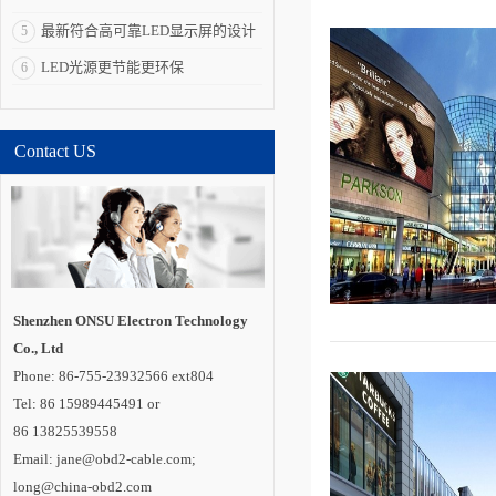
高，为求精准需花费
大量的人力和财力才
最新符合高可靠LED显示屏的设计
5
能实现，工业化生产
成本很难进一步下
要求
LED光源更节能更环保
6
降。对LED驱动恒流
源芯片设计技术的创
新和突破，新的解决
方案可以在LED灯具
驱动电源实际应用
Contact US
时，输出电流对变压
器和电感的电感量和
LED的VF等参数不太
敏感。创新技术的关
键是优化芯片算法语
言。芯片控制输出电
流峰值，并通过辅助
绕组反馈，使得退磁
时间和芯片开关周期
的比例固定，这样就
可以使得输出电流与
Shenzhen ONSU Electron Technology
外围的电感量偏差和
Co., Ltd
输出电压的偏差无
关，而LED的VF值的
Phone: 86-755-23932566 ext804
偏差和电感偏差正是
批量生产面临的最大
Tel: 86 15989445491 or
的问题。来说，批量
86 13825539558
生产的变压器电感量
和LED的VF都会有
Email: jane@obd2-cable.com;
5~10%左右的偏差。
而LED照明恒流驱动
long@china-obd2.com