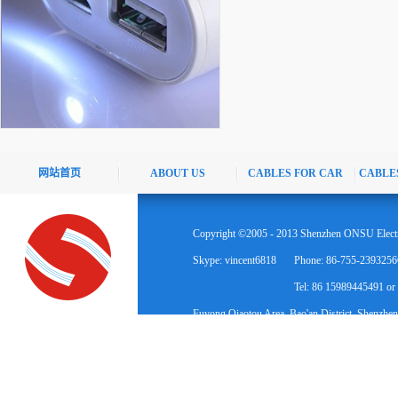
网站首页
ABOUT US
CABLES FOR CAR
CABLE
Copyright ©2005 - 2013 Shenzhen ONSU Electr
Skype: vincent6818
Phone: 86-755-2393256
Tel: 86 15989445491 o
Fuyong Qiaotou Area, Bao'an District, Shenzhen