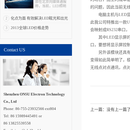
部在北京向媒体通报
称，当前，LED照明
的问题，因此当前无线
拥有巨大的产业、经
电脑主机与LED
济、科技和社会效
化点为面 有效解决LED眩光和出光
2
应，被全球多个国家
此我公司特推出一款U
视为战略性新兴产
效率低问题
2013全球LED价格走势
3
业。“LED照明是一个
会映射成RS232串
全球性的机会，强化
全球合作是其产业发
其中LED显示屏
展所必需的重要一
口，要想将显示屏控制
环”。 在与发达国
Contact US
家和新兴经济体合作
另外该模块还具
方面，通过国际科技
合作计划，中国半导
变得如此简单明了，
体照明国家重点实验
室在荷兰代尔夫特大
无线点对点通讯，点
学建立海外研发实体
机构“国际开放创新中
心”，并共同培养博士
及博士后。中国还与
德国教研部开展创新
应用、标准检测、示
Shenzhen ONSU Electron Technology
范工程评价和产品循
Co., Ltd
环利用等领域合作;与
巴西、印度、俄罗
Phone: 86-755-23932566 ext804
上一篇：没有上一篇
斯、南非建立“金砖国
家半导体照明合作平
Tel: 86 15989445491 or
台”;联合肯尼亚教研
86 13825539558
部，共同开展中肯
LED照明技术中心建