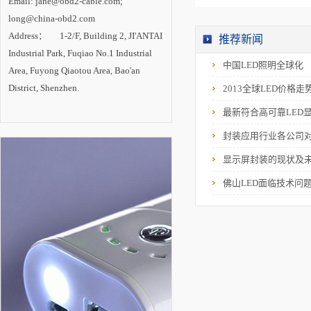
Email: jane@obd2-cable.com;
设。 内专家认
为，LED照明已成为
long@china-obd2.com
一场成功的技术革
Address： 1-2/F, Building 2, JI'ANTAI
命，在照明产业变革
推荐新闻
中确立主导地位。随
Industrial Park, Fuqiao No.1 Industrial
着技术进步的推动和
中国LED照明全球化
市场需求的拉动，
Area, Fuyong Qiaotou Area, Bao'an
LED照明产业将进入
District, Shenzhen.
2013全球LED价格走
新一轮高速增长期，
未来2-3年是半导体照
明技术创新与产业发
最新符合高可靠LED
展的最关键时期。
封装应用行业各公司
显示屏封装的现状及
佛山LED面临技术问