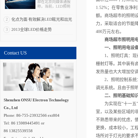
部在北京向媒体通报
称，当前，LED照明
1.52%；在零售业
拥有巨大的产业、经
额。商场超市的照明设
济、科技和社会效
化点为面 有效解决LED眩光和出光
2
应，被全球多个国家
力，采取适合的节能降
视为战略性新兴产
效率低问题
2013全球LED价格走势
3
业。“LED照明是一个
400万元左右。
全球性的机会，强化
全球合作是其产业发
商场超市照明用
展所必需的重要一
一、照明用电设
环”。 在与发达国
Contact US
家和新兴经济体合作
1、照明灯具：现
方面，通过国际科技
合作计划，中国半导
栅射灯等。其中装有
体照明国家重点实验
室在荷兰代尔夫特大
发热量也大大增加空
学建立海外研发实体
2、照明控制系
机构“国际开放创新中
心”，并共同培养博士
调光系统。且由于照
及博士后。中国还与
德国教研部开展创新
二、照明基础知
应用、标准检测、示
Shenzhen ONSU Electron Technology
范工程评价和产品循
为实现在“十一五
Co., Ltd
环利用等领域合作;与
室，以及某些区域的
巴西、印度、俄罗
Phone: 86-755-23932566 ext804
斯、南非建立“金砖国
不熟悉带来的忧虑，
家半导体照明合作平
Tel: 86 15989445491 or
台”;联合肯尼亚教研
更换，成本较小，工
86 13825539558
部，共同开展中肯
场所对于灯光的要求
LED照明技术中心建