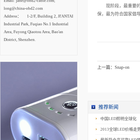
Email: jane@obd2-cable.com;
设。 内专家认
现阶段，最重要的
为，LED照明已成为
long@china-obd2.com
一场成功的技术革
保，最为符合国家倡导
Address： 1-2/F, Building 2, JI'ANTAI
命，在照明产业变革
中确立主导地位。随
Industrial Park, Fuqiao No.1 Industrial
着技术进步的推动和
市场需求的拉动，
Area, Fuyong Qiaotou Area, Bao'an
LED照明产业将进入
District, Shenzhen.
新一轮高速增长期，
未来2-3年是半导体照
明技术创新与产业发
展的最关键时期。
上一篇：
Snap-on
推荐新闻
中国LED照明全球化
2013全球LED价格走
最新符合高可靠LED