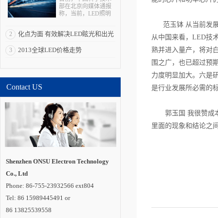
部在北京向媒体通报
称，当前，LED照明
拥有巨大的产业、经
范玉钵 从当前发展
济、科技和社会效
化点为面 有效解决LED眩光和出光
2
应，被全球多个国家
从中国来看，LED技
视为战略性新兴产
效率低问题
2013全球LED价格走势
熟并进入量产，将对
3
业。“LED照明是一个
全球性的机会，强化
围之广，也已超过预期
全球合作是其产业发
展所必需的重要一
力度明显加大。六是
环”。 在与发达国
Contact US
家和新兴经济体合作
是行业发展所必需的
方面，通过国际科技
合作计划，中国半导
体照明国家重点实验
郭玉国 我很赞成本
室在荷兰代尔夫特大
学建立海外研发实体
里面的现象和结论之
机构“国际开放创新中
心”，并共同培养博士
及博士后。中国还与
德国教研部开展创新
应用、标准检测、示
Shenzhen ONSU Electron Technology
范工程评价和产品循
Co., Ltd
环利用等领域合作;与
巴西、印度、俄罗
Phone: 86-755-23932566 ext804
斯、南非建立“金砖国
家半导体照明合作平
Tel: 86 15989445491 or
台”;联合肯尼亚教研
86 13825539558
部，共同开展中肯