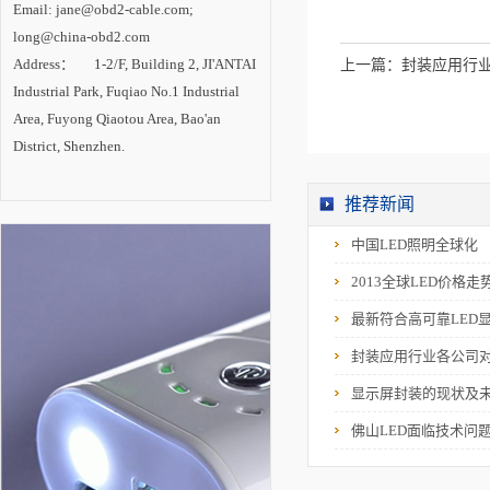
LED照明技术中心建
Email: jane@obd2-cable.com;
设。 内专家认
为，LED照明已成为
long@china-obd2.com
一场成功的技术革
Address： 1-2/F, Building 2, JI'ANTAI
上一篇：
封装应用行
命，在照明产业变革
中确立主导地位。随
Industrial Park, Fuqiao No.1 Industrial
着技术进步的推动和
市场需求的拉动，
Area, Fuyong Qiaotou Area, Bao'an
LED照明产业将进入
District, Shenzhen.
新一轮高速增长期，
未来2-3年是半导体照
明技术创新与产业发
展的最关键时期。
推荐新闻
中国LED照明全球化
2013全球LED价格走
最新符合高可靠LED
封装应用行业各公司
显示屏封装的现状及
佛山LED面临技术问