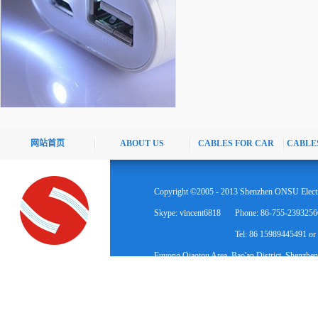
网站首页
ABOUT US
CABLES FOR CAR
CABLE
Copyright ©2005 - 2013 Shenzhen ONSU Electr
Skype: vincent6818
Phone: 86-755-2393256
Tel: 86 15989445491 o
Fuyong Qiaotou Area, Bao'an District, Shenzhen