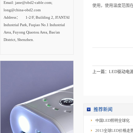
LED照明技术中心建
Email: jane@obd2-cable.com;
设。 内专家认
使用，使用温度范围在
为，LED照明已成为
long@china-obd2.com
一场成功的技术革
Address： 1-2/F, Building 2, JI'ANTAI
命，在照明产业变革
中确立主导地位。随
Industrial Park, Fuqiao No.1 Industrial
着技术进步的推动和
市场需求的拉动，
Area, Fuyong Qiaotou Area, Bao'an
LED照明产业将进入
District, Shenzhen.
新一轮高速增长期，
未来2-3年是半导体照
明技术创新与产业发
展的最关键时期。
上一篇：
LED驱动电
推荐新闻
中国LED照明全球化
2013全球LED价格走