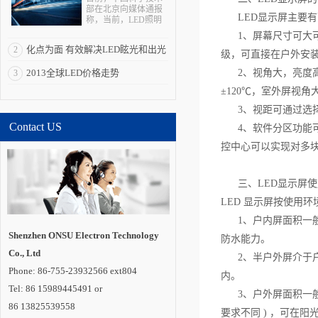
部在北京向媒体通报
LED显示屏主要有
称，当前，LED照明
拥有巨大的产业、经
1、屏幕尺寸可大可小
济、科技和社会效
化点为面 有效解决LED眩光和出光
2
应，被全球多个国家
级，可直接在户外安装
视为战略性新兴产
效率低问题
2013全球LED价格走势
2、视角大，亮度高，寿
3
业。“LED照明是一个
全球性的机会，强化
±120℃，室外屏视
全球合作是其产业发
展所必需的重要一
3、视距可通过选择
环”。 在与发达国
Contact US
家和新兴经济体合作
4、软件分区功能可
方面，通过国际科技
控中心可以实现对多块
合作计划，中国半导
体照明国家重点实验
室在荷兰代尔夫特大
学建立海外研发实体
三、LED显示屏使
机构“国际开放创新中
心”，并共同培养博士
LED 显示屏按使用环
及博士后。中国还与
1、户内屏面积一般
德国教研部开展创新
应用、标准检测、示
Shenzhen ONSU Electron Technology
防水能力。
范工程评价和产品循
Co., Ltd
环利用等领域合作;与
2、半户外屏介于户外
巴西、印度、俄罗
Phone: 86-755-23932566 ext804
斯、南非建立“金砖国
内。
家半导体照明合作平
Tel: 86 15989445491 or
3、户外屏面积一般从几平米
台”;联合肯尼亚教研
86 13825539558
部，共同开展中肯
要求不同 ) ，可在