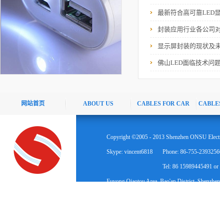
最新符合高可靠LED
封装应用行业各公司
显示屏封装的现状及
佛山LED面临技术问
网站首页
ABOUT US
CABLES FOR CAR
CABLE
Copyright ©2005 - 2013 Shenzhen ONSU Electr
Skype: vincent6818
Phone: 86-755-2393256
Tel: 86 15989445491 o
Fuyong Qiaotou Area, Bao'an District, Shenzhen