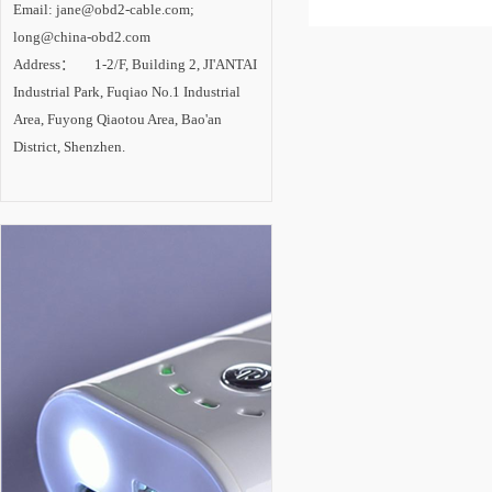
LED照明技术中心建
Email: jane@obd2-cable.com;
总表示。 技术基础很重要
设。 内专家认
为，LED照明已成为
long@china-obd2.com
就被淘汰出局。”记者在采
一场成功的技术革
Address： 1-2/F, Building 2, JI'ANTAI
命，在照明产业变革
是以中国台湾、韩国的为主。
中确立主导地位。随
Industrial Park, Fuqiao No.1 Industrial
盛宴。 LED要进入照明
着技术进步的推动和
市场需求的拉动，
Area, Fuyong Qiaotou Area, Bao'an
资源方面实力较强，但技术
LED照明产业将进入
District, Shenzhen.
新一轮高速增长期，
未来2-3年是半导体照
明技术创新与产业发
展的最关键时期。