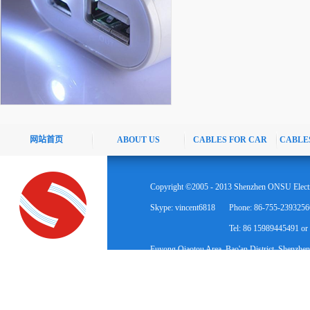
网站首页
ABOUT US
CABLES FOR CAR
CABLE
Copyright ©2005 - 2013 Shenzhen ONSU Electr
Skype: vincent6818
Phone: 86-755-2393256
Tel: 86 15989445491 o
Fuyong Qiaotou Area, Bao'an District, Shenzhen