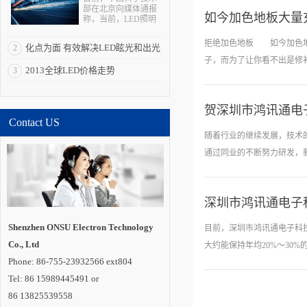
部在北京向媒体通报
如今加色地板大量
称，当前，LED照明
拥有巨大的产业、经
济、科技和社会效
拒绝加色地板 如今加色地
化点为面 有效解决LED眩光和出光
2
应，被全球多个国家
视为战略性新兴产
子，而为了让你看不出是修补
效率低问题
2013全球LED价格走势
3
业。“LED照明是一个
全球性的机会，强化
全球合作是其产业发
展所必需的重要一
贺深圳市鸿讯通电
环”。 在与发达国
色差小，板面漂亮，但是加
Contact US
家和新兴经济体合作
择这种加色地板，大家可要留
方面，通过国际科技
随着行业的继续发展，技术的
合作计划，中国半导
0.5mm地板效果会受影响
体照明国家重点实验
通过同业的不断努力研发，新
室在荷兰代尔夫特大
装后会显示出来，表现为起
学建立海外研发实体
越宽，这样，他无形中就降低
机构“国际开放创新中
心”，并共同培养博士
深圳市鸿讯通电子
及博士后。中国还与
使用更加便利。这些逐步的
德国教研部开展创新
亮度、防水、微型、防震、
应用、标准检测、示
Shenzhen ONSU Electron Technology
目前，深圳市鸿讯通电子科
范工程评价和产品循
近60%，绿色环保、寿命
Co., Ltd
环利用等领域合作;与
大约能保持年均20%～30%
巴西、印度、俄罗
定、启动无延时；LED缺
Phone: 86-755-23932566 ext804
斯、南非建立“金砖国
化效率低（10%左右）、寿
家半导体照明合作平
Tel: 86 15989445491 or
台”;联合肯尼亚教研
5mg/只）、不可调亮度（
86 13825539558
部，共同开展中肯
D产业发展的现状，具备三