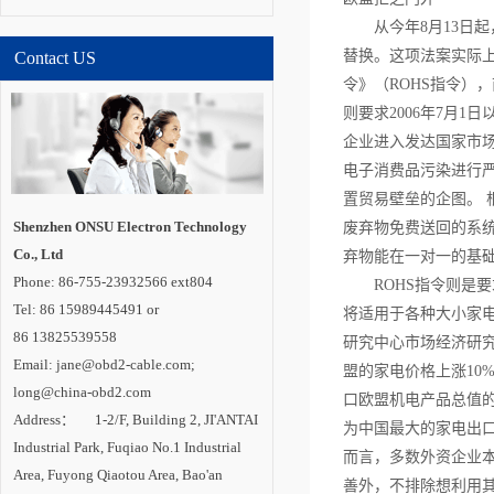
家和新兴经济体合作
方面，通过国际科技
从今年8月13
合作计划，中国半导
替换。这项法案实际
Contact US
体照明国家重点实验
室在荷兰代尔夫特大
令》（ROHS指令）
学建立海外研发实体
机构“国际开放创新中
则要求2006年7月
心”，并共同培养博士
及博士后。中国还与
企业进入发达国家市场
德国教研部开展创新
电子消费品污染进行
应用、标准检测、示
范工程评价和产品循
置贸易壁垒的企图。 
环利用等领域合作;与
巴西、印度、俄罗
Shenzhen ONSU Electron Technology
废弃物免费送回的系
斯、南非建立“金砖国
Co., Ltd
家半导体照明合作平
弃物能在一对一的基
台”;联合肯尼亚教研
Phone: 86-755-23932566 ext804
ROHS指令则是
部，共同开展中肯
LED照明技术中心建
Tel: 86 15989445491 or
将适用于各种大小家
设。 内专家认
86 13825539558
为，LED照明已成为
研究中心市场经济研
一场成功的技术革
Email: jane@obd2-cable.com;
盟的家电价格上涨10
命，在照明产业变革
中确立主导地位。随
long@china-obd2.com
口欧盟机电产品总值的
着技术进步的推动和
Address： 1-2/F, Building 2, JI'ANTAI
市场需求的拉动，
为中国最大的家电出
LED照明产业将进入
Industrial Park, Fuqiao No.1 Industrial
新一轮高速增长期，
而言，多数外资企业
未来2-3年是半导体照
Area, Fuyong Qiaotou Area, Bao'an
善外，不排除想利用
明技术创新与产业发