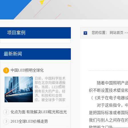
项目案例
您的位置：
网站首页
>
最新新闻
中国LED照明全球化
1
日前，中国科学技术
部在北京向媒体通报
随着中国照明产
称，当前，LED照明
织不断设置技术壁垒和
拥有巨大的产业、经
济、科技和社会效
（《关于在电子电器设
应，被全球多个国家
视为战略性新兴产
对于这些指令，
业。“LED照明是一个
化点为面 有效解决LED眩光和出光
2
是把国际标准或者国
全球性的机会，强化
全球合作是其产业发
我们与别人之间存在的
效率低问题
2013全球LED价格走势
3
展所必需的重要一
环”。 在与发达国
欧盟拒之门外———